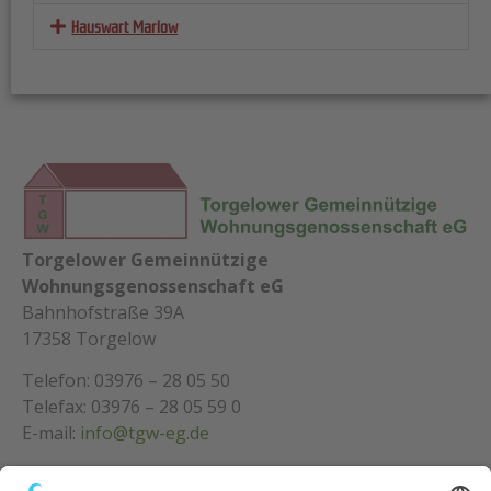
Hauswart Marlow
Torgelower Gemeinnützige
Wohnungsgenossenschaft eG
Bahnhofstraße 39A
17358 Torgelow
Telefon: 03976 – 28 05 50
Telefax: 03976 – 28 05 59 0
E-mail:
info@tgw-eg.de