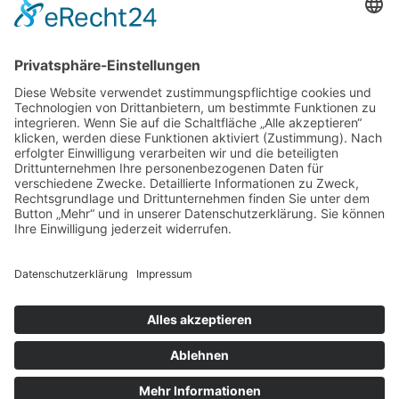
Über Uns
Über Uns
Warum
Unsere Satzung
Wir bieten an
Gästewohnungen
Seniorenwohnungen
WG Wohnungen
Kontakt
Kontaktanfrage
Reparaturanfrage
info@tgw-eg.de
Notfallhotline
© 2022 Torgelower Gemeinnützige
Wohnungsgenossenschaft eG – Alle Rechte