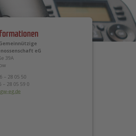
nformationen
 Gemeinnützige
nossenschaft eG
ße 39A
low
6 – 28 05 50
6 – 28 05 59 0
tgw-eg.de