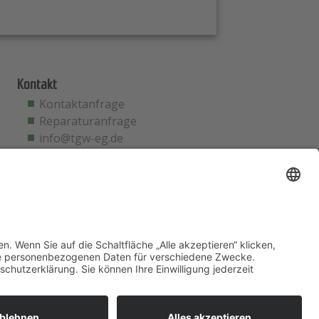
Kontakt
Kontaktanfrage
Reparaturanfrage
info@tgw-eg.de
Notfallhotline