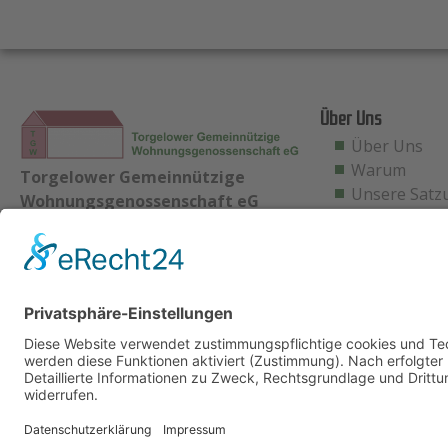
Über Uns
Über Uns
Warum
Torgelower Gemeinnützige
Unsere Satz
Wohnungsgenossenschaft eG
Bahnhofstraße 39A
17358 Torgelow
Telefon: 03976 – 28 05 50
Telefax: 03976 – 28 05 59 0
E-mail:
info@tgw-eg.de
An