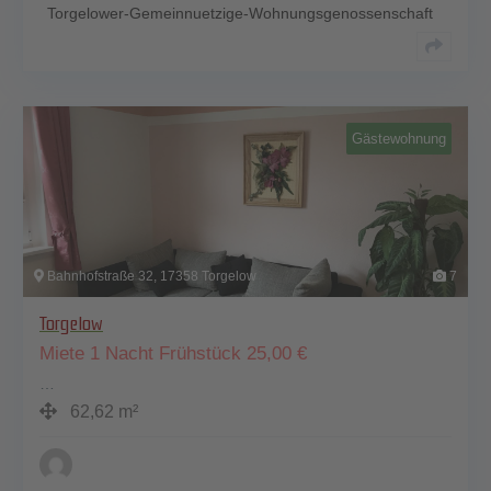
Torgelower-Gemeinnuetzige-Wohnungsgenossenschaft
Gästewohnung
Bahnhofstraße 32, 17358 Torgelow
7
Torgelow
Miete 1 Nacht Frühstück
25,00
€
…
62,62 m²