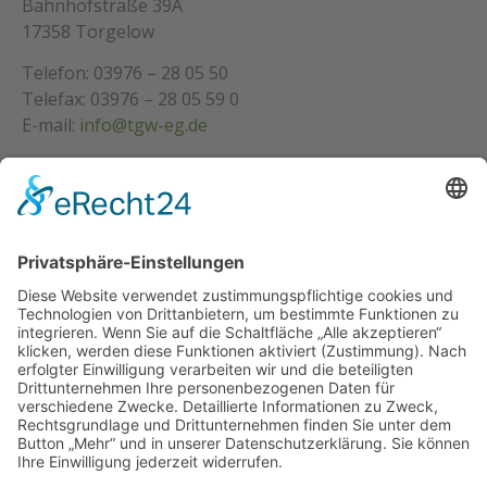
Bahnhofstraße 39A
17358 Torgelow
Telefon: 03976 – 28 05 50
Telefax: 03976 – 28 05 59 0
E-mail:
info@tgw-eg.de
Über Uns
Über Uns
Warum
Unsere Satzung
Wir bieten an
Gästewohnungen
Seniorenwohnungen
WG Wohnungen
Kontakt
Kontaktanfrage