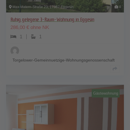
Max-Matern-Straße 23, 17367 Eggesin
4
Ruhig gelegene 3-Raum-Wohnung in Eggesin
286,00
€
ohne NK
1
1
Torgelower-Gemeinnuetzige-Wohnungsgenossenschaft
Gästewohnung