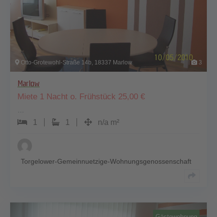
Otto-Grotewohl-Straße 14b, 18337 Marlow
3
Marlow
Miete 1 Nacht o. Frühstück
25,00
€
…
1
1
n/a m²
Torgelower-Gemeinnuetzige-Wohnungsgenossenschaft
Gästewohnung