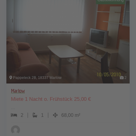
Pappeleck 2B, 18337 Marlow
2
Marlow
Miete 1 Nacht o. Frühstück
25,00
€
…
2
1
68,00 m²