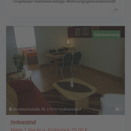
Torgelower-Gemeinnuetzige-Wohnungsgenossenschaft
Gästewohnung
Gundelachstraße 39, 17379 Ferdinandshof
3
Ferdinandshof
Miete 1 Nacht o. Frühstück
25,00
€