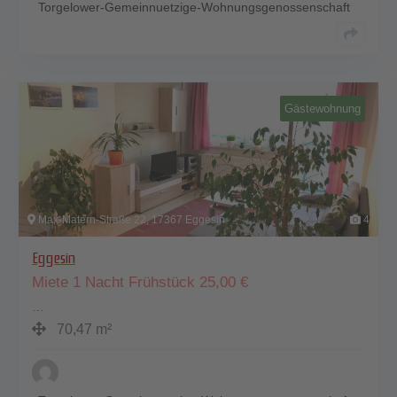
Torgelower-Gemeinnuetzige-Wohnungsgenossenschaft
Gästewohnung
Max-Matern-Straße 22, 17367 Eggesin
4
Eggesin
Miete 1 Nacht Frühstück
25,00
€
…
70,47 m²