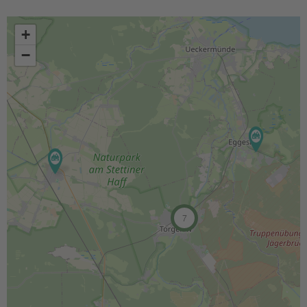
+
−
7