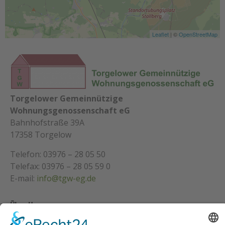
Leaflet
| ©
OpenStreetMap
Torgelower Gemeinnützige
Wohnungsgenossenschaft eG
Bahnhofstraße 39A
17358 Torgelow
Telefon: 03976 – 28 05 50
Telefax: 03976 – 28 05 59 0
E-mail:
info@tgw-eg.de
Über Uns
Über Uns