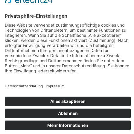
Warum
Unsere Satzung
Wir bieten an
Gästewohnungen
Seniorenwohnungen
WG Wohnungen
Kontakt
Kontaktanfrage
Reparaturanfrage
info@tgw-eg.de
Notfallhotline
© 2022 Torgelower Gemeinnützige
Wohnungsgenossenschaft eG – Alle Rechte
vorbehalten. Website by
inventmedia
.