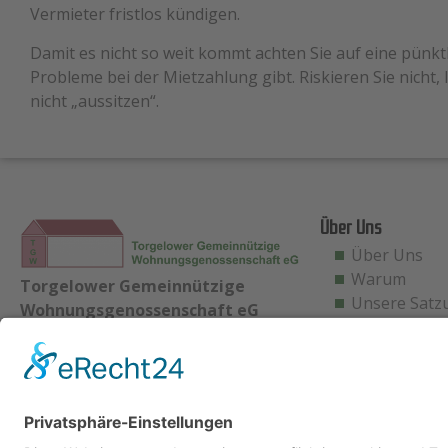
Vermieter fristlos kündigen.
Damit es nicht so weit kommt achten Sie auf eine pünkt
Probleme bei der Mietzahlung gibt. Riskieren Sie nicht
nicht „aussitzen“.
Über Uns
Über Uns
Warum
Torgelower Gemeinnützige
Unsere Satz
Wohnungsgenossenschaft eG
Bahnhofstraße 39A
17358 Torgelow
Telefon: 03976 – 28 05 50
Telefax: 03976 – 28 05 59 0
E-mail:
info@tgw-eg.de