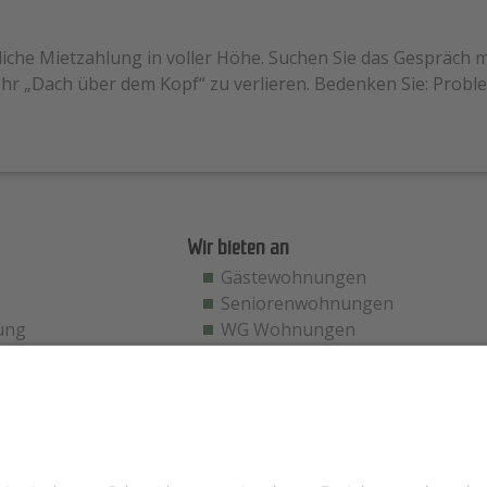
liche Mietzahlung in voller Höhe. Suchen Sie das Gespräch 
, Ihr „Dach über dem Kopf“ zu verlieren. Bedenken Sie: Pro
Wir bieten an
Gästewohnungen
Seniorenwohnungen
ung
WG Wohnungen