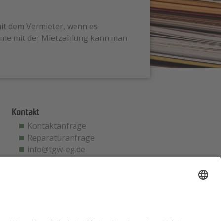
mit dem Vermieter, wenn es
bleme mit der Mietzahlung kann man
Kontakt
Kontaktanfrage
Reparaturanfrage
info@tgw-eg.de
Notfallhotline