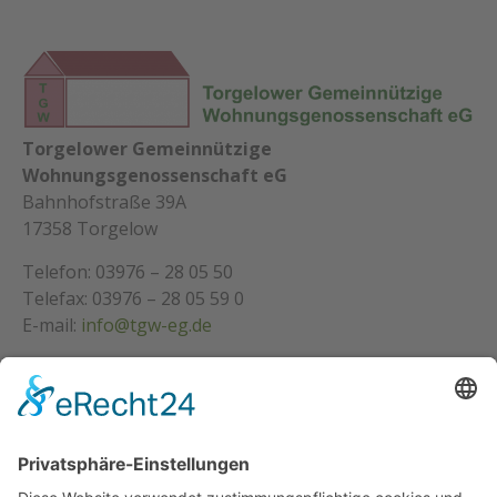
Torgelower Gemeinnützige
Wohnungsgenossenschaft eG
Bahnhofstraße 39A
17358 Torgelow
Telefon: 03976 – 28 05 50
Telefax: 03976 – 28 05 59 0
E-mail:
info@tgw-eg.de
Über Uns
Über Uns
Warum
Unsere Satzung