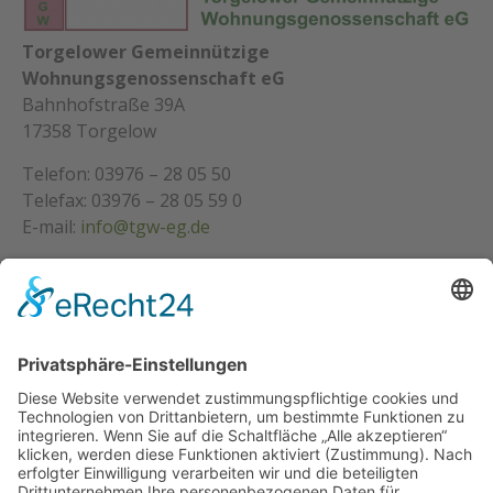
Torgelower Gemeinnützige
Wohnungsgenossenschaft eG
Bahnhofstraße 39A
17358 Torgelow
Telefon: 03976 – 28 05 50
Telefax: 03976 – 28 05 59 0
E-mail:
info@tgw-eg.de
Über Uns
Über Uns
Warum
Unsere Satzung
Wir bieten an
Gästewohnungen
Seniorenwohnungen