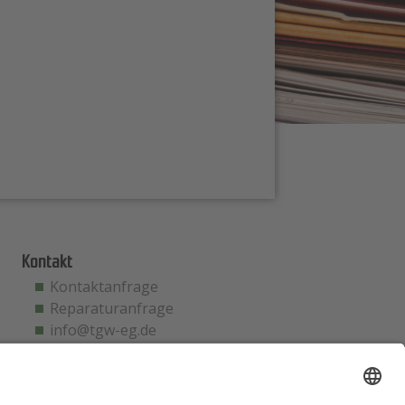
Kontakt
Kontaktanfrage
Reparaturanfrage
info@tgw-eg.de
Notfallhotline