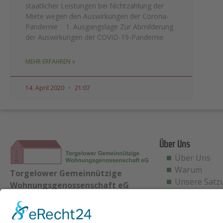
staatlicher Leistungen bei Nichtzahlung der
Miete wegen den Auswirkungen der Corona-
Pandemie 1. Ausgangslage Zur Abmilderung
der Auswirkungen der COVID-19-Pandemie
MEHR ERFAHREN »
14. April 2020
21:07
Über Uns
Über Uns
Warum
Torgelower Gemeinnützige
Unsere Satz
Wohnungsgenossenschaft eG
Bahnhofstraße 39A
17358 Torgelow